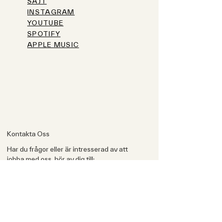
SAJT
INSTAGRAM
YOUTUBE
SPOTIFY
APPLE MUSIC
Kontakta Oss
Har du frågor eller är intresserad av att
jobba med oss, hör av dig till:
brev@ebbalindqvist.se
070-480 33 00
Länkar
OM OSS